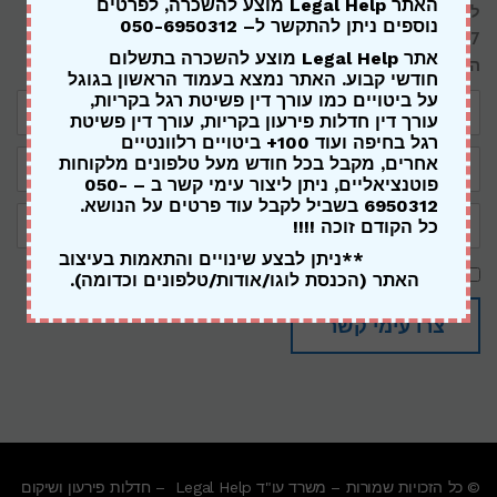
האתר Legal Help מוצע להשכרה,
לפרטים
לייעוץ ראשוני עם עו"ד Legal Help, ניתן ליצור קשר ב – 072-
נוספים ניתן להתקשר ל
– 050-6950312
3975007 או למלא את הטופס הבא ואנו נחזור אליך בהקדם
אתר Legal Help מוצע להשכרה בתשלום
האפשרי:
חודשי קבוע. האתר נמצא בעמוד הראשון בגוגל
שם
על ביטויים כמו עורך דין פשיטת רגל בקריות,
מלא:
עורך דין חדלות פירעון בקריות, עורך דין פשיטת
רגל בחיפה ועוד 100+ ביטויים רלוונטיים
דואר
אחרים, מקבל בכל חודש מעל טלפונים מלקוחות
אלקטרוני:
פוטנציאליים, ניתן ליצור עימי קשר ב – 050-
6950312 בשביל לקבל עוד פרטים על הנושא.
טלפון
ליצירת
כל הקודם זוכה !!!!
קשר:
**ניתן לבצע שינויים והתאמות בעיצוב
תנאי
אני מאשר/ת את
תנאי השימוש
ואת
מדיניות הפרטיות
באתר
האתר (הכנסת לוגו/אודות/טלפונים וכדומה).
שימוש
ומדיניות
פרטיות
צרו עימי קשר
© כל הזכויות שמורות – משרד עו"ד Legal Help – חדלות פירעון ושיקום