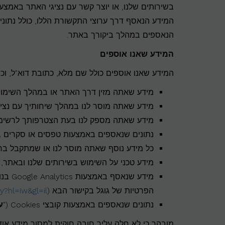
בשירותים שלנו, או יוצר קשר עם נציגי האתר באמצעות
המידע הנאסף דרך ערוצי התקשורת הללו, כולל נתוני
הנאספים במהלך ביקורך באתר.
המידע שאנו אוספים
המידע שאנו אוספים כולל שם מלא, כתובת דוא"ל, וכן
מידע שאתה מזין דרך האתר או במהלך השימוש
מידע שאתה מוסר לנו במהלך שיחותיך עם נציג
מידע שאתה מספק לנו בעת הצטרפותך לרשימת ה
נתונים שנאספים באמצעות טפסים או סקרים 
כל מידע נוסף שאתה מוסר לנו או שמתקבל ב
מידע טכני על השימוש בשירותים שלנו ובאתר, כולל רישו
מידע 
הפרטיות של גוגל בקישור הבא (
y?hl=iw&gl=il
נתונים שנאספים באמצעות קובצי Cookies ("
ע
מובהר כי לא חלה עליך חובה חוקית למסור מידע אוד