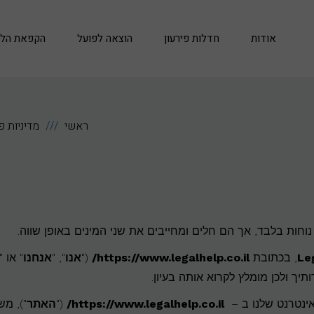
אודות
חדלות פירעון
הוצאה לפועל
הקפאת הלי
ראשי
מדיניות פ
וחות בלבד, אך הם חלים ומחייבים את שני המינים באופן שווה.
Le
, בכתובת
https://www.legalhelp.co.il/
("
אנו
", "
אנחנו
" או "
יך ולכן מומלץ לקרוא אותה בעיון.
אינטרנט שלנו ב –
https://www.legalhelp.co.il/
("
האתר
"), מ