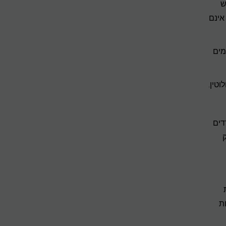
ש
אינם
מים
טין.
דים
ת
ת