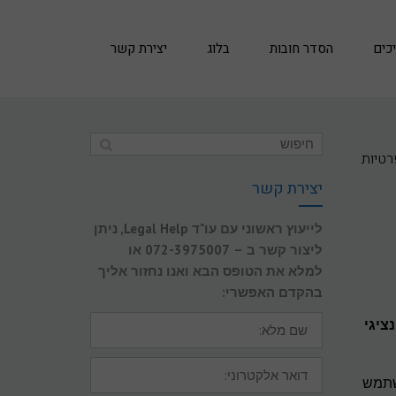
כים
הסדר חובות
בלוג
יצירת קשר
רטיות
יצירת קשר
לייעוץ ראשוני עם עו"ד Legal Help, ניתן
ליצור קשר ב – 072-3975007 או
למלא את הטופס הבא ואנו נחזור אליך
בהקדם האפשרי:
שם
נציגי
מלא:
דואר
אלקטרוני:
שתמש