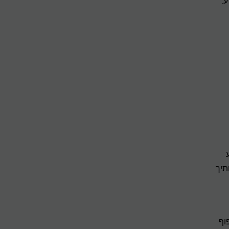
.
תיך
וף