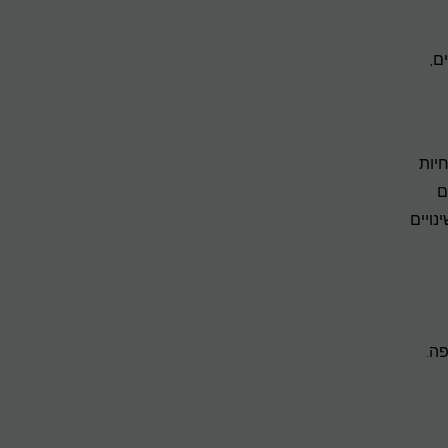
ם,
יות
ם
נויים
ה.