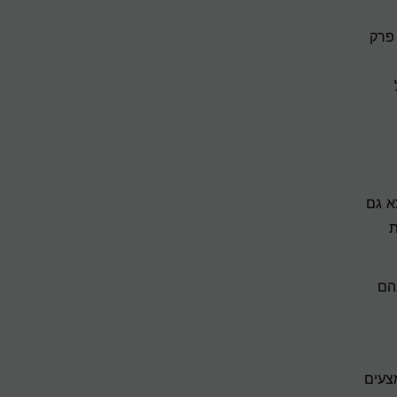
 פרק
א גם
ת
הם
צעים