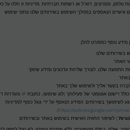
 טלפון, מסרונים, דוא"ל או רשתות חברתיות. מדיניות זו חלה על כל
ם אישיים הנאספים במהלך השימוש בשירותים שלנו ונתוני שימוש
 מידע נוסף כמפורט להלן:
 בשירותים שלנו.
י האתר.
תפוצה שלנו, לצורך שליחת עדכונים ומידע שיווקי.
באתר.
חברה בקשר אליך ולשימוש שלך באתר.
ם אוטומטי של פעילותך (לוג שימוש), כתובת IP והגדרות דפדפן.
שנאסף באמצעות Google Analytics בנוגע לשימושך בשירותים. המידע הנאסף על ידי גוגל כפוף למדיניות
).
https://policies.google.com/privac
וגיות
") לשיפור החוויה האישית בשימוש באתר ובשירותים.
ותיך, אולם, בחלק מהמקרים, ללא מסירת המידע, לא נוכל לספק לך