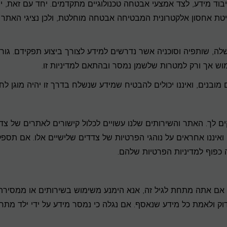
עיבוד מידע, לצד אמצעי אבטחה טכנולוגיים מתקדמים. יחד עם זאת, י
טת אחסון אלקטרונית המבטיחה אבטחה מוחלטת, ולכן נציגי האתר 
ה, שותפיה וסוכניה אשר נדרשים למידע לצורך ביצוע תפקידם. גור
מוש אך ורק למטרות שלשמן נמסר ובהתאם למדיניות זו.
מובנים, ואיננו יכולים להבטיח שמידע שנשלח בדרך זו יהיה מוגן לחלו
ים לך. האתר והשירותים שלנו עשויים לכלול קישורים לאתרים של צד
 ואיננו אחראים על נוהגי הפרטיות של צדדים שלישיים אלו. אם תספק
 כפוף למדיניות הפרטיות שלהם.
שירותים שלנו אינם מיועדים לילדים מתחת לגיל 18. אם אתה מתחת לגיל זה, אנא הימנע משימוש בשירותים או ממסיר
דוק ולאמת כל מידע שנאסף. אם נגלה כי נמסר מידע על ידי ילד מתח