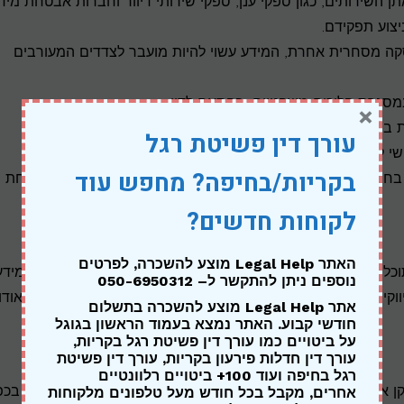
השירותים, כגון ספקי ענן, ספקי שירותי דיוור וחברות אבטחת מידע
צוע תפקידם.
סקה מסחרית אחרת, המידע עשוי להיות מועבר לצדדים המעורבים
 במסגרת הליכים משפטיים, בהתאם לדין.
×
מדיניות זו.
עורך דין פשיטת רגל
י לשותפים עסקיים פוטנציאליים, לציבור ולמשקיעים.
בקריות/בחיפה? מחפש עוד
בחוקים, מניעת הונאה או נזק ממשי, הפחתת סיכון אשראי והבטחת
לקוחות חדשים?
האתר Legal Help מוצע להשכרה,
לפרטים
תוכל להגדיר את ההעדפות שלך בנוגע לאופן שבו נעשה שימוש במידע
נוספים ניתן להתקשר ל
– 050-6950312
קיות, לבטל איסוף מידע באמצעות עוגיות, לעיין במידע שנאסף אודו
אתר Legal Help מוצע להשכרה בתשלום
חודשי קבוע. האתר נמצא בעמוד הראשון בגוגל
על ביטויים כמו עורך דין פשיטת רגל בקריות,
עורך דין חדלות פירעון בקריות, עורך דין פשיטת
רגל בחיפה ועוד 100+ ביטויים רלוונטיים
 או למחוק פרטים שאינם נכונים, שלמים, ברורים או מעודכנים, בכפ
אחרים, מקבל בכל חודש מעל טלפונים מלקוחות