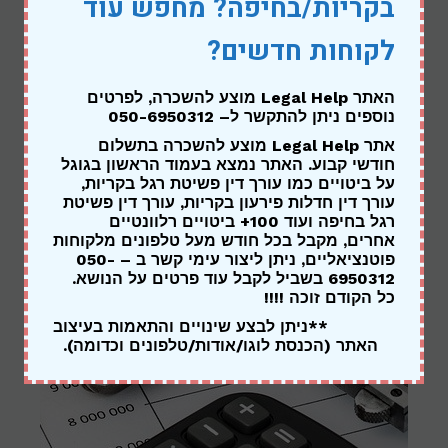
בקריות/בחיפה? מחפש עוד
הוצאה לפועל
לקוחות חדשים?
האתר Legal Help מוצע להשכרה,
לפרטים
נוספים ניתן להתקשר ל
– 050-6950312
אתר Legal Help מוצע להשכרה בתשלום
חודשי קבוע. האתר נמצא בעמוד הראשון בגוגל
על ביטויים כמו עורך דין פשיטת רגל בקריות,
עורך דין חדלות פירעון בקריות, עורך דין פשיטת
רגל בחיפה ועוד 100+ ביטויים רלוונטיים
אחרים, מקבל בכל חודש מעל טלפונים מלקוחות
פוטנציאליים, ניתן ליצור עימי קשר ב – 050-
6950312 בשביל לקבל עוד פרטים על הנושא.
כל הקודם זוכה !!!!
הסדר חובות
**ניתן לבצע שינויים והתאמות בעיצוב
האתר (הכנסת לוגו/אודות/טלפונים וכדומה).