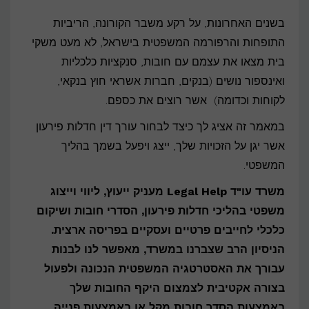
לבחור
בשנים האחרונות, על רקע משבר הקורונה, הריביות
עורך
התופחות והרפורמה המשפטית בישראל, לא מעט משקי
דין
בית מצאו את עצמם עם חובות, סנקציות כלכליות
חדלות
ואינספור נושים (בנקים, חברות אשראי חוץ בנקאי,
לקוחות וכדומה) אשר רוצים את כספם.
פירעון
להגנה
במאמר זה אציג לך כיצד לבחור עורך דין חדלות פירעון
על
אשר יגן על הזכויות שלך, ייצג ויפעל בשמך בהליך
הזכויות
המשפטי.
שלך?
משרד עו"ד Legal Help מעניק ייעוץ, ליווי וייצוג
משפטי בהליכי חדלות פירעון, הסדרי חובות ושיקום
כלכלי לחייבים פרטיים ועסקיים בפריסה ארצית.
הניסיון הרב שצברנו במשרד, מאפשר לנו לבנות
עבורך את האסטרטגיה המשפטית הנכונה ולפעול
בצורה אקטיבית לצמצום היקף החובות שלך
באמצעות הסדר חובות מקל או באמצעות פנייה