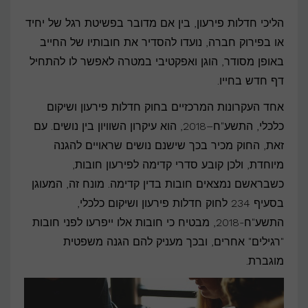
בדין
הליכי חדלות פירעון, בין אם מדובר בפשיטת רגל של יחיד
קדימה
או בפירוק חברה, נועדו להסדיר את חובותיו של החייב
בהליכי
באופן מסודר, הוגן ואפקטיבי במטרה לאפשר לו להתחיל
חדלות
דף חדש בחייו.
פירעון:
אחד העקרונות המרכזיים בחוק חדלות פירעון ושיקום
מי
כלכלי, התשע"ח–2018, הוא עיקרון השוויון בין נושים. עם
ראשון
זאת, החוק מכיר בכך שישנם נושים שראויים להגנה
בתור?
מיוחדת, ולכן קובע סדרי קדימה לפירעון חובות,
כשבראשם נמצאים חובות בדין קדימה. מונח זה, המעוגן
בסעיף 234 לחוק חדלות פירעון ושיקום כלכלי,
התשע"ח-2018, מבטיח כי חובות אלו ייפרעו לפני חובות
"רגילים" אחרים, ובכך מעניק להם הגנה משפטית
מוגברת.