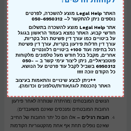
בית המשפט, הוצאות שמירה על נכסים ועוד.
הוצאות אלו מקבלות עדיפות ראשונה, שכן בלעדיהן
האתר Legal Help מוצע להשכרה,
לפרטים
נוספים ניתן להתקשר ל
– 050-6950312
לא ניתן יהיה לנהל את ההליך ולממש את הנכסים.
אתר Legal Help מוצע להשכרה בתשלום
נושים מובטחים –
אלו נושים שהחוב כלפיהם
חודשי קבוע. האתר נמצא בעמוד הראשון בגוגל
מובטח על ידי שיעבוד ספציפי על נכס מסוים של
על ביטויים כמו עורך דין פשיטת רגל בקריות,
החייב (לדוגמא, בנק שיש לו משכנתא על דירה או
עורך דין חדלות פירעון בקריות, עורך דין פשיטת
רגל בחיפה ועוד 100+ ביטויים רלוונטיים
ספק שיש לו משכון על ציוד מסוים). נושים אלו
אחרים, מקבל בכל חודש מעל טלפונים מלקוחות
זכאים להיפרע ממימוש הנכס המשועבד, עד לגובה
פוטנציאליים, ניתן ליצור עימי קשר ב – 050-
6950312 בשביל לקבל עוד פרטים על הנושא.
החוב המובטח. אם מימוש הנכס אינו מכסה את
כל הקודם זוכה !!!!
מלוא החוב, יתרת החוב תהפוך לחוב רגיל.
**ניתן לבצע שינויים והתאמות בעיצוב
חובות בדין קדימה-
אלו הם חובות אשר זוכים
האתר (הכנסת לוגו/אודות/טלפונים וכדומה).
לעדיפות על פני חובות רגילים, וייפרעו לאחר
הנושים המובטחים (מהיתרה שנותרה לאחר פירעון
החובות המובטחים ומנכסים שאינם משועבדים).
חובות רגילים –
אלו הם כל יתר החובות של החייב
שאינם נופלים תחת אף אחת מהקטגוריות הקודמות