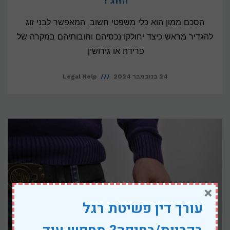
הזוג ?
הסכם ממון הוא כלי משפטי חשוב, המאפשר לבני זוג
להגדיר מראש כיצד יחולקו נכסיהם וחובותיהם במקרה של
פרידה או גירושין.
24 בנובמבר 2024
Legal Help
×
עורך דין פשיטת רגל