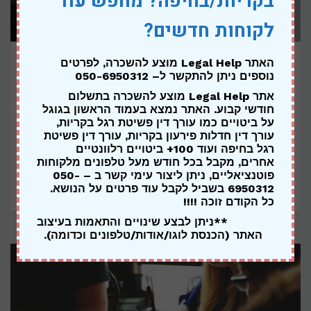
בקריות/בחיפה? מחפש עוד
לקוחות חדשים?
איך מתמודדים עם חובות של מאות אלפי
האתר Legal Help מוצע להשכרה,
לפרטים
נוספים ניתן להתקשר ל
– 050-6950312
שקלים בעקבות המלחמה?
אתר Legal Help מוצע להשכרה בתשלום
חודשי קבוע. האתר נמצא בעמוד הראשון בגוגל
לרובינו, חובות כספיים של עשרות, מאות ומיליוני שקלים
על ביטויים כמו עורך דין פשיטת רגל בקריות,
נראים כחובות דמיוניים – אך, המציאות היומיומית מוכיחה
עורך דין חדלות פירעון בקריות, עורך דין פשיטת
רגל בחיפה ועוד 100+ ביטויים רלוונטיים
שקל מאוד ליצור חובות
אחרים, מקבל בכל חודש מעל טלפונים מלקוחות
פוטנציאליים, ניתן ליצור עימי קשר ב – 050-
6950312 בשביל לקבל עוד פרטים על הנושא.
12 בדצמבר 2023
Legal Help
כל הקודם זוכה !!!!
**ניתן לבצע שינויים והתאמות בעיצוב
האתר (הכנסת לוגו/אודות/טלפונים וכדומה).